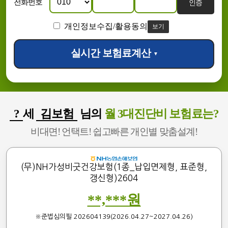
전화번호
인증
개인정보수집/활용동의
보기
실시간 보험료계산
▼
?
세
김보험
님의
월 3대진단비 보험료는?
비대면! 언택트! 쉽고빠른 개인별 맞춤설계!
(무)NH가성비굿건강보험(1종_납입면제형, 표준형,
갱신형)2604
**,***원
※준법심의필 202604139(2026.04.27~2027.04.26)