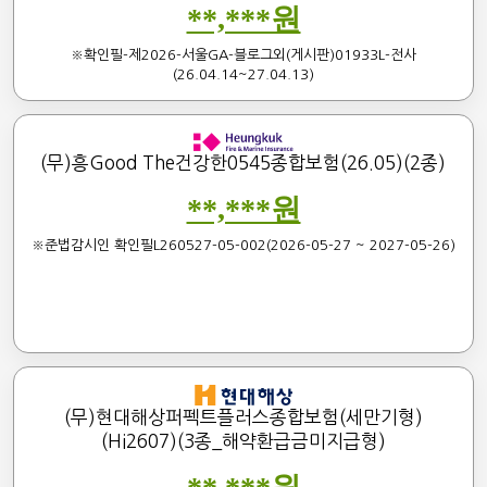
**,***원
※확인필-제2026-서울GA-블로그외(게시판)01933L-전사
(26.04.14~27.04.13)
(무)흥Good The건강한0545종합보험(26.05)(2종)
**,***원
※준법감시인 확인필L260527-05-002(2026-05-27 ~ 2027-05-26)
(무)현대해상퍼펙트플러스종합보험(세만기형)
(Hi2607)(3종_해약환급금미지급형)